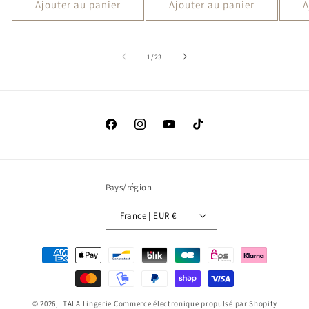
Ajouter au panier
Ajouter au panier
A
de
1
/
23
Facebook
Instagram
YouTube
TikTok
Pays/région
France | EUR €
Moyens
de
paiement
© 2026,
ITALA Lingerie
Commerce électronique propulsé par Shopify