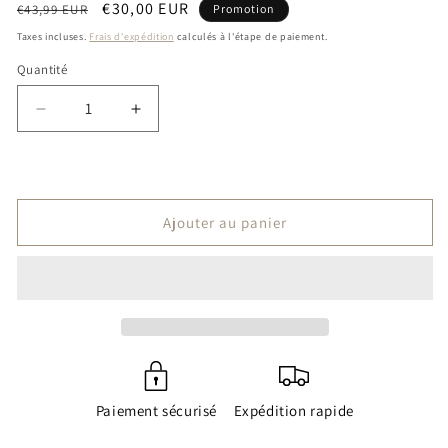
Prix
Prix
€30,00 EUR
€43,99 EUR
Promotion
habituel
promotionnel
Taxes incluses.
Frais d'expédition
calculés à l'étape de paiement.
Quantité
Quantité
Réduire
Augmenter
la
la
quantité
quantité
de
de
Patrons
Patrons
progression
progression
Ajouter au panier
Paiement sécurisé
Expédition rapide