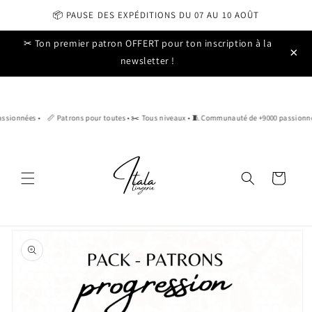
📦 PAUSE DES EXPÉDITIONS DU 07 AU 10 AOÛT
Ignorer et passer
✂ Ton premier patron OFFERT pour ton inscription à la
au contenu
×
newsletter !
sionnées •
📏 Patrons pour toutes • ✂️ Tous niveaux • 🧵 Communauté de +9000 passionnées
Panier
Passer aux
informations
produits