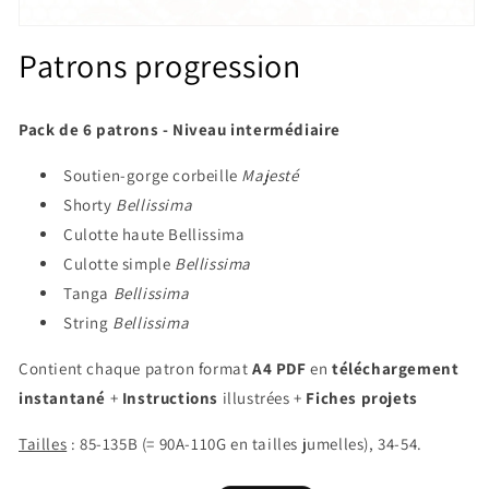
Ouvrir
le
Patrons progression
média
1
dans
une
Pack de 6 patrons
- Niveau intermédiaire
fenêtre
modale
Soutien-gorge corbeille
Majesté
Shorty
Bellissima
Culotte haute Bellissima
Culotte simple
Bellissima
Tanga
Bellissima
String
Bellissima
Contient chaque patron format
A4 PDF
en
téléchargement
instantané
+
Instructions
illustrées +
Fiches projets
Tailles
: 85-135B (= 90A-110G en tailles jumelles), 34-54.