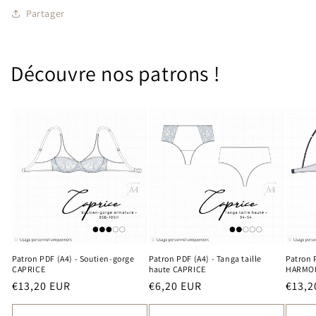
Partager
Découvre nos patrons !
Patron PDF (A4) - Soutien-gorge
Patron PDF (A4) - Tanga taille
Patron 
CAPRICE
haute CAPRICE
HARMO
Prix
Prix
Prix
€13,20 EUR
€6,20 EUR
€13,2
habituel
habituel
habit