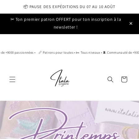
📦 PAUSE DES EXPÉDITIONS DU 07 AU 10 AOÛT
Ignorer et passer
✂ Ton premier patron OFFERT pour ton inscription à la
au contenu
×
newsletter !
000 passionnées •
📏 Patrons pour toutes • ✂️ Tous niveaux • 🧵 Communauté de +9000 pas
Panier