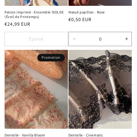
Patron imprimé - Ensemble ISOLDE
Nœud papillon - Rose
(Éveil de Printemps)
Prix
€0,50 EUR
Prix
€24,99 EUR
habituel
habituel
Épuisé
Réduire
Aug
la
la
quantité
quan
Promotion
de
de
Default
Defa
Title
Title
Dentelle - Vanilla Bloom
Dentelle - Cinematic