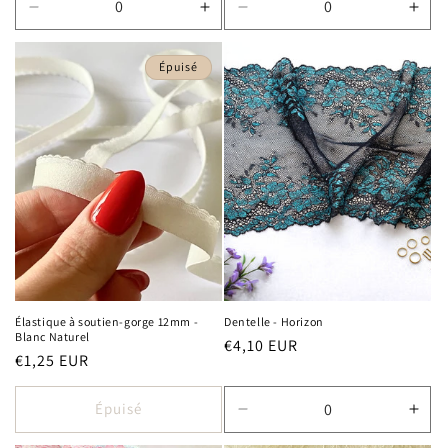
Réduire
Augmenter
Réduire
Aug
la
la
la
la
quantité
quantité
quantité
quan
Épuisé
de
de
de
de
Default
Default
Default
Defa
Title
Title
Title
Title
Élastique à soutien-gorge 12mm -
Dentelle - Horizon
Blanc Naturel
Prix
€4,10 EUR
Prix
€1,25 EUR
habituel
habituel
Épuisé
Réduire
Aug
la
la