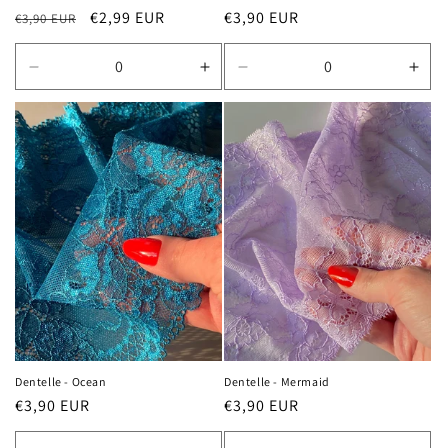
Prix
Prix
Prix
€2,99 EUR
€3,90 EUR
€3,90 EUR
habituel
promotionnel
habituel
Réduire
Augmenter
Réduire
Aug
la
la
la
la
quantité
quantité
quantité
quan
de
de
de
de
Default
Default
Default
Defa
Title
Title
Title
Title
Dentelle - Ocean
Dentelle - Mermaid
Prix
Prix
€3,90 EUR
€3,90 EUR
habituel
habituel