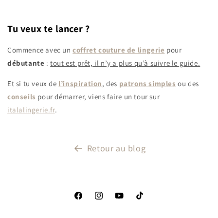
Tu veux te lancer ?
Commence avec un
coffret couture de lingerie
pour
débutante
:
tout est prêt, il n’y a plus qu’à suivre le guide.
Et si tu veux de
l’inspiration
, des
patrons simples
ou des
conseils
pour démarrer, viens faire un tour sur
italalingerie.fr
.
Retour au blog
Facebook
Instagram
YouTube
TikTok